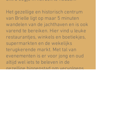
Het gezellige en historisch centrum
van Brielle ligt op maar 5 minuten
wandelen van de jachthaven en is ook
varend te bereiken. Hier vind u leuke
restaurantjes, winkels en boetiekjes,
supermarkten en de wekelijks
terugkerende markt. Met tal van
evenementen is er voor jong en oud
altijd wel iets te beleven in de
gezellige binnenstad om vervolgens
weer terug te keren naar de rust en
ruimte in uw thuishaven van Voorne
Putten.
Algemene Voorwaarden
Havenreglement
Disclaimer
Privacybeleid
2016-2026
by Marina Port Brielle.
Alle rechten
voorbehouden.
© Copyright