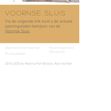
voornse sluis
Via de volgende link kunt u de actuele
openingstijden bekijken van de
Voornse Sluis
.
Algemene Voorwaarden
Havenreglement
Disclaimer
Privacybeleid
2016-2026
by Marina Port Brielle.
Alle rechten
voorbehouden.
© Copyright
Stap ook aan boord:
Abonneren nieuwsbrief